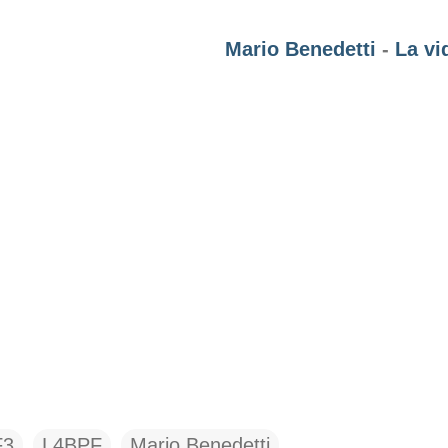
Mario Benedetti
-
La vi
F3
L4BPF
Mario Benedetti