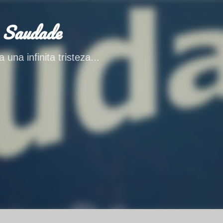
Ir al contenido principal
 Saudade
 una infinita tristeza...