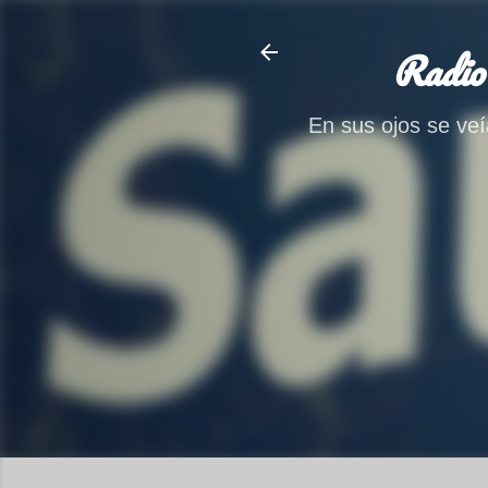
Radio
En sus ojos se veía