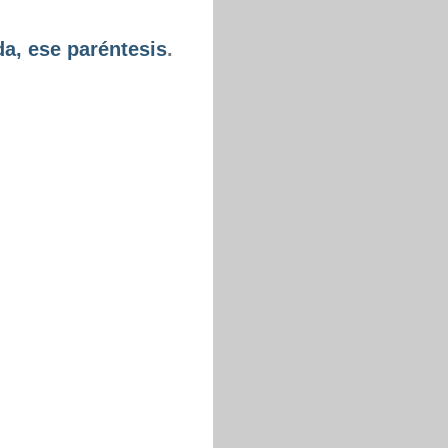
da, ese paréntesis
.