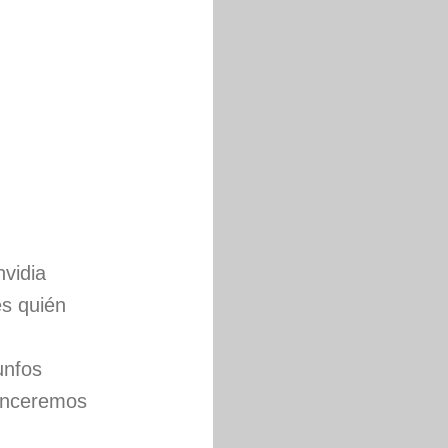
vidia
es quién
unfos
venceremos