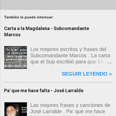
También te puede interesar:
Carta a la Magdalena - Subcomandante
Marcos
Los mejores escritos y frases del
Subcomandante Marcos . La carta
que el Sup escribió para que Elías
Contreras le entregara, como si
SEGUIR LEYENDO »
propia fuera, a La Magdalena.
Magdalena: Te vi de madrugada.
Escondida o encerrada estabas en
Pa' que me hace falta - José Larralde
una torre de calendarios y
geografías absurdas que me
decían que no era bienvenido.
Las mejores frases y canciones de
Pero, apenas un momento, y te
José Larralde . Pa' qué me hace