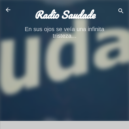
Ir al contenido principal
Radio Saudade
En sus ojos se veía una infinita
tristeza...