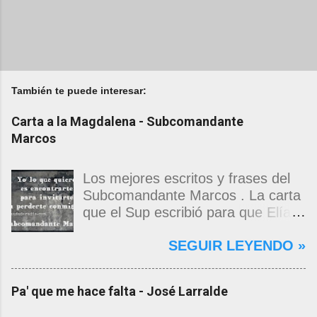
También te puede interesar:
Carta a la Magdalena - Subcomandante
Marcos
Los mejores escritos y frases del
Subcomandante Marcos . La carta
que el Sup escribió para que Elías
Contreras le entregara, como si
SEGUIR LEYENDO »
propia fuera, a La Magdalena.
Magdalena: Te vi de madrugada.
Escondida o encerrada estabas en
Pa' que me hace falta - José Larralde
una torre de calendarios y
geografías absurdas que me