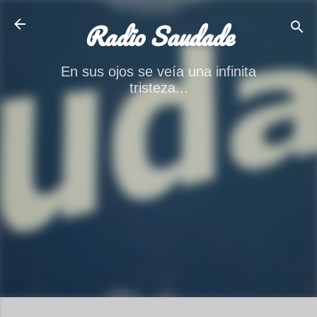
Ir al contenido principal
Radio Saudade
En sus ojos se veía una infinita
tristeza...