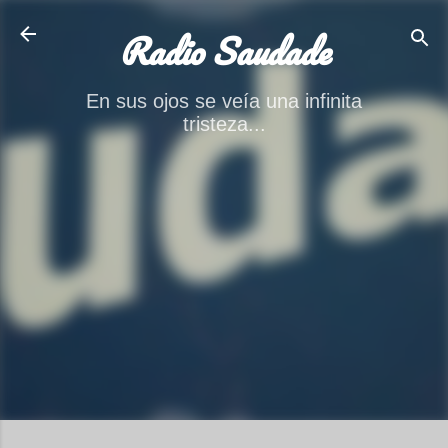
Ir al contenido principal
Radio Saudade
En sus ojos se veía una infinita
tristeza...