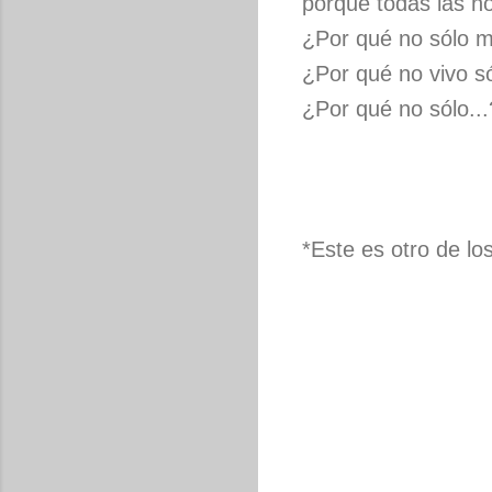
porque todas las n
¿Por qué no sólo me
¿Por qué no vivo s
¿Por qué no sólo...
*Este es otro de l