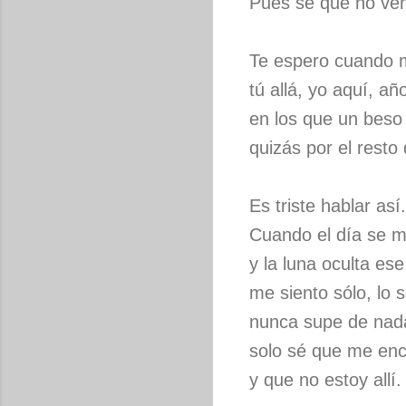
Pues sé que no ve
Te espero cuando m
tú allá,
yo aquí, añ
en los que un beso
quizás por el resto
Es triste hablar así.
Cuando el día se 
y la luna oculta ese
me siento sólo, lo s
nunca supe de nada
solo sé que me enc
y que no estoy allí.