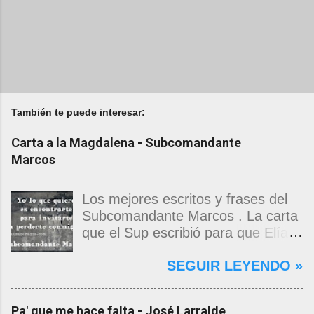
También te puede interesar:
Carta a la Magdalena - Subcomandante
Marcos
Los mejores escritos y frases del
Subcomandante Marcos . La carta
que el Sup escribió para que Elías
Contreras le entregara, como si
SEGUIR LEYENDO »
propia fuera, a La Magdalena.
Magdalena: Te vi de madrugada.
Escondida o encerrada estabas en
Pa' que me hace falta - José Larralde