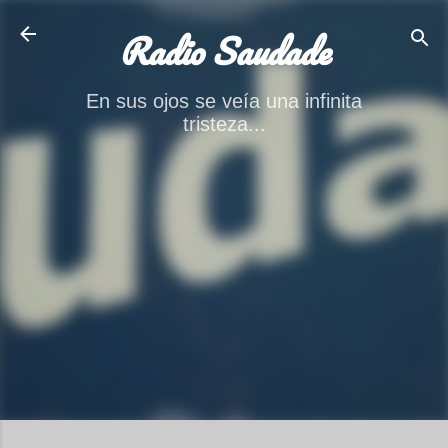
Ir al contenido principal
Radio Saudade
En sus ojos se veía una infinita
tristeza...