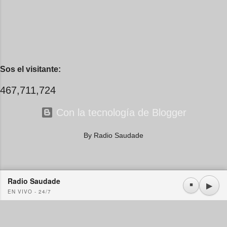
Sos el visitante:
467,711,724
Con la tecnología de Blogger
By Radio Saudade
Radio Saudade
Usamos cookies propias y de terceros. Si continúa navegando consideramos que acepta su
▶
⏹
EN VIVO - 24/7
uso.
OK
Más información
|
Y más