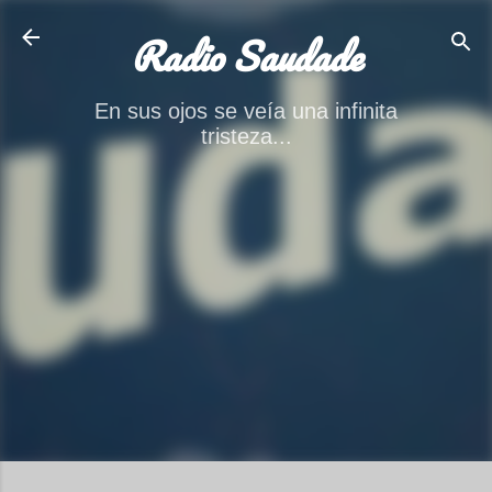
Ir al contenido principal
Radio Saudade
En sus ojos se veía una infinita
tristeza...