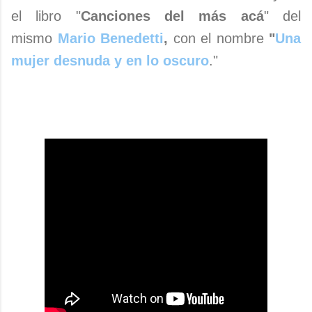
el libro "
Canciones del más acá
" del
mismo
Mario Benedetti
,
con el nombre
"
Una
mujer desnuda y en lo oscuro
."