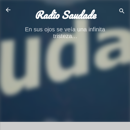
Ir al contenido principal
Radio Saudade
En sus ojos se veía una infinita
tristeza...