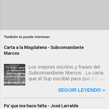
También te puede interesar:
Carta a la Magdalena - Subcomandante
Marcos
Los mejores escritos y frases del
Subcomandante Marcos . La carta
que el Sup escribió para que Elías
Contreras le entregara, como si
SEGUIR LEYENDO »
propia fuera, a La Magdalena.
Magdalena: Te vi de madrugada.
Escondida o encerrada estabas en
Pa' que me hace falta - José Larralde
una torre de calendarios y