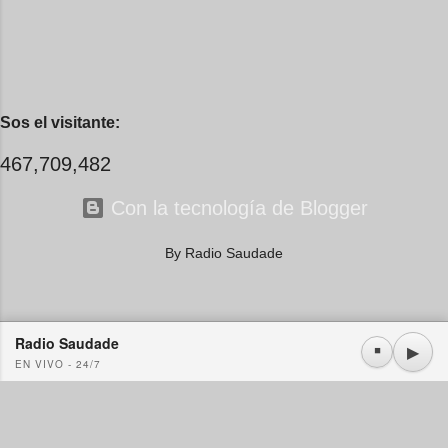
Sos el visitante:
467,709,482
Con la tecnología de Blogger
By Radio Saudade
Radio Saudade
Usamos cookies propias y de terceros. Si continúa navegando consideramos que acepta su
▶
⏹
EN VIVO - 24/7
uso.
OK
Más información
|
Y más