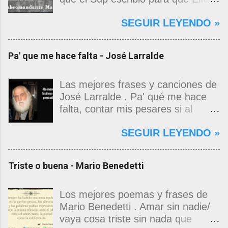
Contreras le entregara, como si
SEGUIR LEYENDO »
propia fuera, a La Magdalena.
Magdalena: Te vi de madrugada.
Escondida o encerrada estabas en
Pa' que me hace falta - José Larralde
una torre de calendarios y
geografías absurdas que me
decían que no era bienvenido.
Las mejores frases y canciones de
Pero, apenas un momento, y te
José Larralde . Pa' qué me hace
asomaste entera, hermosa y
falta, contar mis pesares si al
desnuda de prejuicios, luchando a
bardo la vida me jugo de zurda, si
SEGUIR LEYENDO »
favor de este nadie que soy y
yo ya sabía que pa' la cinchada, ni
rescatándome de una noche ajena.
mancao de arriba, zafaba ni en
Yo me quedé temblando, aún lo
curda. Pa' qué me hace falta,
Triste o buena - Mario Benedetti
estoy. Deslumbrado todavía, en los
masticar el freno, si al fin se
pasos que siguieron y dimos
termina de cabeza gacha,
juntos, lo que antes entró por la
soportando el peso de toda una
Los mejores poemas y frases de
mirada, suavemente se llegó a mi
vida, garroneando el sueño de
Mario Benedetti . Amar sin nadie/
pecho por camino desconocido.
cortar la racha. Pa' qué me hace
vaya cosa triste sin nada que