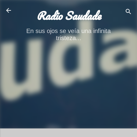
Ir al contenido principal
Radio Saudade
En sus ojos se veía una infinita
tristeza...