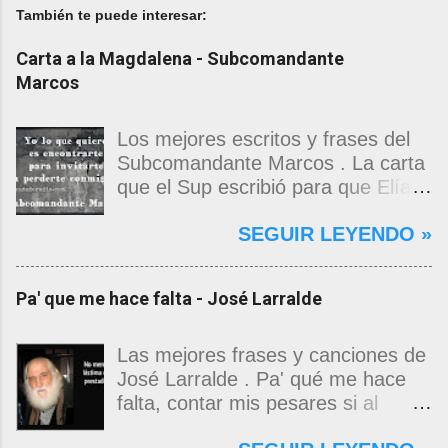
También te puede interesar:
Carta a la Magdalena - Subcomandante
Marcos
Los mejores escritos y frases del
Subcomandante Marcos . La carta
que el Sup escribió para que Elías
Contreras le entregara, como si
SEGUIR LEYENDO »
propia fuera, a La Magdalena.
Magdalena: Te vi de madrugada.
Escondida o encerrada estabas en
Pa' que me hace falta - José Larralde
una torre de calendarios y
geografías absurdas que me
decían que no era bienvenido.
Las mejores frases y canciones de
Pero, apenas un momento, y te
José Larralde . Pa' qué me hace
asomaste entera, hermosa y
falta, contar mis pesares si al
desnuda de prejuicios, luchando a
bardo la vida me jugo de zurda, si