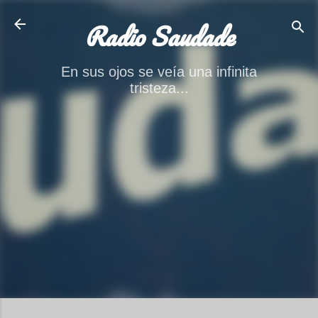
Ir al contenido principal
Radio Saudade
En sus ojos se veía una infinita
tristeza...