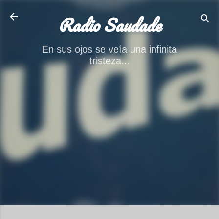
Ir al contenido principal
Radio Saudade
En sus ojos se veía una infinita
tristeza...