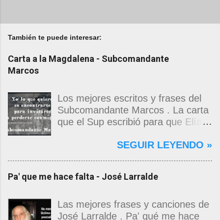
También te puede interesar:
Carta a la Magdalena - Subcomandante
Marcos
Los mejores escritos y frases del
Subcomandante Marcos . La carta
que el Sup escribió para que Elías
Contreras le entregara, como si
SEGUIR LEYENDO »
propia fuera, a La Magdalena.
Magdalena: Te vi de madrugada.
Escondida o encerrada estabas en
Pa' que me hace falta - José Larralde
una torre de calendarios y
geografías absurdas que me
decían que no era bienvenido.
Las mejores frases y canciones de
Pero, apenas un momento, y te
José Larralde . Pa' qué me hace