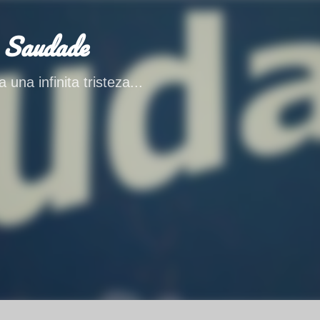
Ir al contenido principal
 Saudade
 una infinita tristeza...