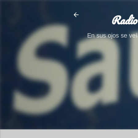
Radio
En sus ojos se veía