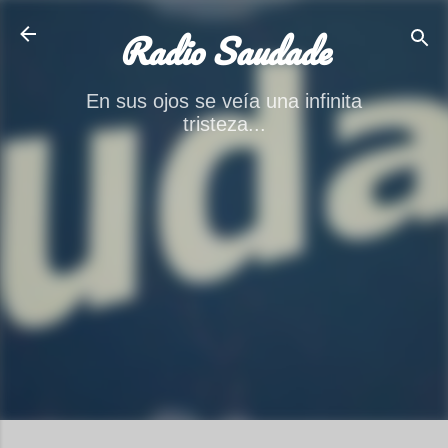
Ir al contenido principal
Radio Saudade
En sus ojos se veía una infinita
tristeza...