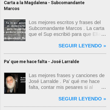
Carta a la Magdalena - Subcomandante
Marcos
Los mejores escritos y frases del
Subcomandante Marcos . La carta
que el Sup escribió para que Elías
Contreras le entregara, como si
SEGUIR LEYENDO »
propia fuera, a La Magdalena.
Magdalena: Te vi de madrugada.
Escondida o encerrada estabas en
Pa' que me hace falta - José Larralde
una torre de calendarios y
geografías absurdas que me
decían que no era bienvenido.
Las mejores frases y canciones de
Pero, apenas un momento, y te
José Larralde . Pa' qué me hace
asomaste entera, hermosa y
falta, contar mis pesares si al
desnuda de prejuicios, luchando a
bardo la vida me jugo de zurda, si
SEGUIR LEYENDO »
favor de este nadie que soy y
yo ya sabía que pa' la cinchada, ni
rescatándome de una noche ajena.
mancao de arriba, zafaba ni en