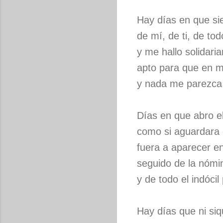
Hay días en que si
de mí, de ti, de tod
y me hallo solidari
apto para que en mí
y nada me parezca 
Días en que abro el
como si aguardara
fuera a aparecer en
seguido de la nómi
y de todo el indóci
Hay días que ni si