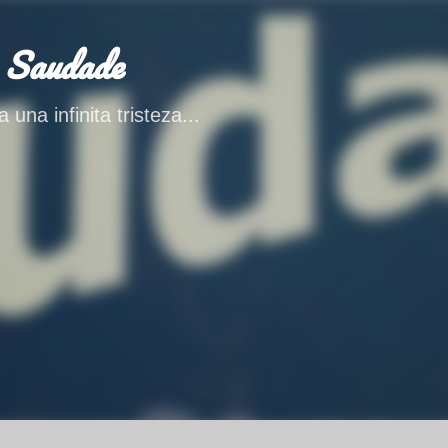
Ir al contenido principal
 Saudade
 una infinita tristeza...