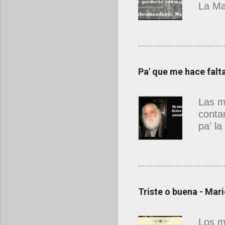
La Ma
estab
que n
hermo
resca
Deslu
Pa' que me hace falt
antes
desco
Las m
sufic
conta
cuent
pa' l
llevas
falta,
peso 
me ha
del e
atrac
Triste o buena - Mar
ensil
ni me 
Los m
siqui