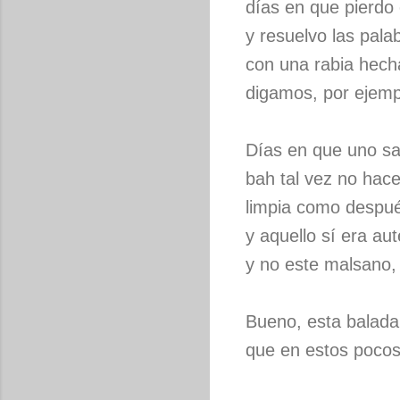
días en que pierdo 
y resuelvo las pala
con una rabia hech
digamos, por ejemp
Días en que uno s
bah tal vez no hace
limpia como despu
y aquello sí era au
y no este malsano, 
Bueno, esta balada 
que en estos pocos