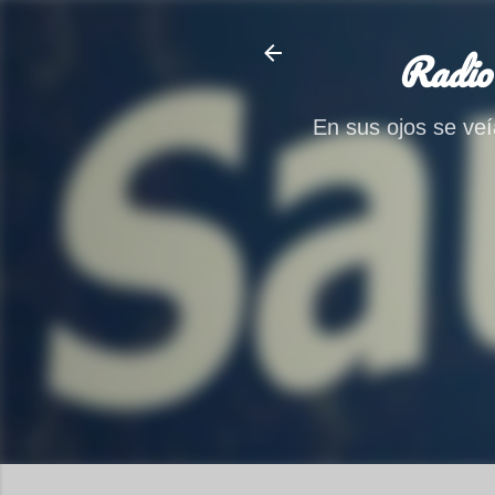
Radio
En sus ojos se veía