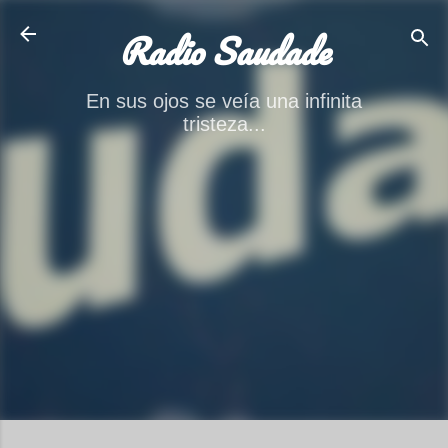
Ir al contenido principal
Radio Saudade
En sus ojos se veía una infinita
tristeza...