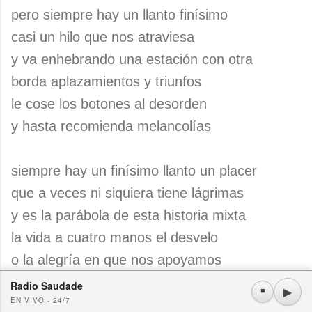
pero siempre hay un llanto finísimo
casi un hilo que nos atraviesa
y va enhebrando una estación con otra
borda aplazamientos y triunfos
le cose los botones al desorden
y hasta recomienda melancolías
siempre hay un finísimo llanto un placer
que a veces ni siquiera tiene lágrimas
y es la parábola de esta historia mixta
la vida a cuatro manos el desvelo
o la alegría en que nos apoyamos
cada vez más seguros casi como
Radio Saudade
Usamos cookies propias y de terceros. Si continúa navegando consideramos que acepta su
▶
⏹
EN VIVO - 24/7
dos equilibristas sobre su alambre
uso.
OK
Más información
|
Y más