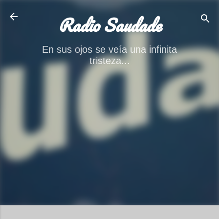
Ir al contenido principal
Radio Saudade
En sus ojos se veía una infinita
tristeza...