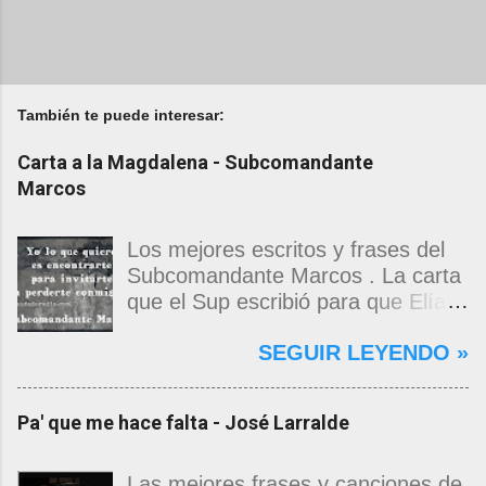
También te puede interesar:
Carta a la Magdalena - Subcomandante
Marcos
Los mejores escritos y frases del
Subcomandante Marcos . La carta
que el Sup escribió para que Elías
Contreras le entregara, como si
SEGUIR LEYENDO »
propia fuera, a La Magdalena.
Magdalena: Te vi de madrugada.
Escondida o encerrada estabas en
Pa' que me hace falta - José Larralde
una torre de calendarios y
geografías absurdas que me
decían que no era bienvenido.
Las mejores frases y canciones de