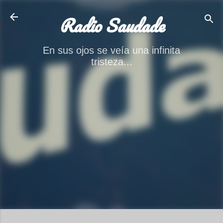
Ir al contenido principal
Radio Saudade
En sus ojos se veía una infinita
tristeza...