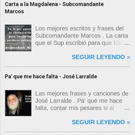
Carta a la Magdalena - Subcomandante
Marcos
Los mejores escritos y frases del
Subcomandante Marcos . La carta
que el Sup escribió para que Elías
Contreras le entregara, como si
SEGUIR LEYENDO »
propia fuera, a La Magdalena.
Magdalena: Te vi de madrugada.
Escondida o encerrada estabas en
Pa' que me hace falta - José Larralde
una torre de calendarios y
geografías absurdas que me
decían que no era bienvenido.
Las mejores frases y canciones de
Pero, apenas un momento, y te
José Larralde . Pa' qué me hace
asomaste entera, hermosa y
falta, contar mis pesares si al
desnuda de prejuicios, luchando a
bardo la vida me jugo de zurda, si
SEGUIR LEYENDO »
favor de este nadie que soy y
yo ya sabía que pa' la cinchada, ni
rescatándome de una noche ajena.
mancao de arriba, zafaba ni en