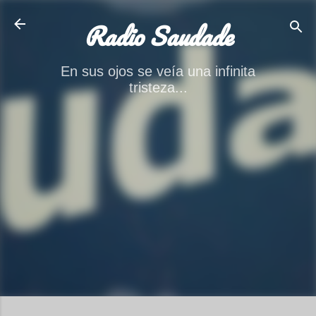
Ir al contenido principal
Radio Saudade
En sus ojos se veía una infinita
tristeza...