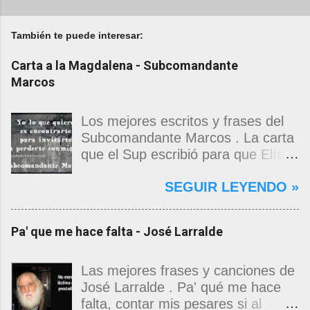
También te puede interesar:
Carta a la Magdalena - Subcomandante
Marcos
Los mejores escritos y frases del
Subcomandante Marcos . La carta
que el Sup escribió para que Elías
Contreras le entregara, como si
SEGUIR LEYENDO »
propia fuera, a La Magdalena.
Magdalena: Te vi de madrugada.
Escondida o encerrada estabas en
Pa' que me hace falta - José Larralde
una torre de calendarios y
geografías absurdas que me
decían que no era bienvenido.
Las mejores frases y canciones de
Pero, apenas un momento, y te
José Larralde . Pa' qué me hace
asomaste entera, hermosa y
falta, contar mis pesares si al