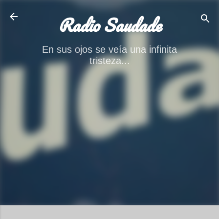
Ir al contenido principal
Radio Saudade
En sus ojos se veía una infinita
tristeza...