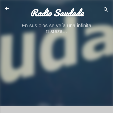
Ir al contenido principal
Radio Saudade
En sus ojos se veía una infinita
tristeza...