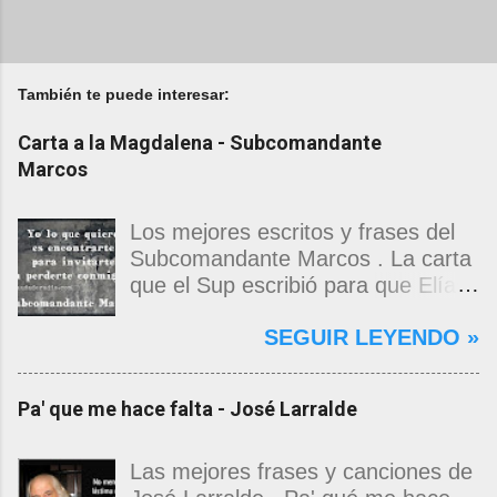
También te puede interesar:
Carta a la Magdalena - Subcomandante
Marcos
Los mejores escritos y frases del
Subcomandante Marcos . La carta
que el Sup escribió para que Elías
Contreras le entregara, como si
SEGUIR LEYENDO »
propia fuera, a La Magdalena.
Magdalena: Te vi de madrugada.
Escondida o encerrada estabas en
Pa' que me hace falta - José Larralde
una torre de calendarios y
geografías absurdas que me
decían que no era bienvenido.
Las mejores frases y canciones de