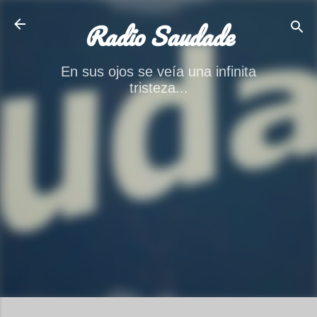
Ir al contenido principal
Radio Saudade
En sus ojos se veía una infinita
tristeza...