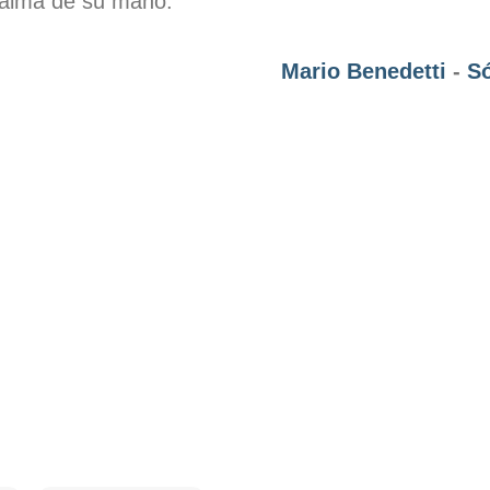
 palma de su mano.
Mario Benedetti
-
Só