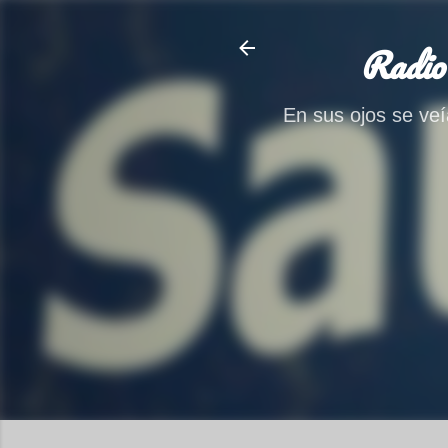
Radio
En sus ojos se veía