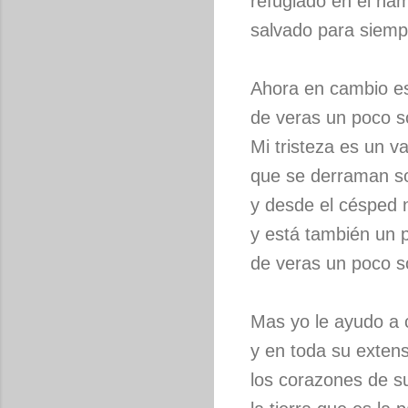
refugiado en el ham
salvado para siemp
Ahora en cambio es
de veras un poco so
Mi tristeza es un v
que se derraman s
y desde el césped 
y está también un 
de veras un poco so
Mas yo le ayudo a 
y en toda su extens
los corazones de s