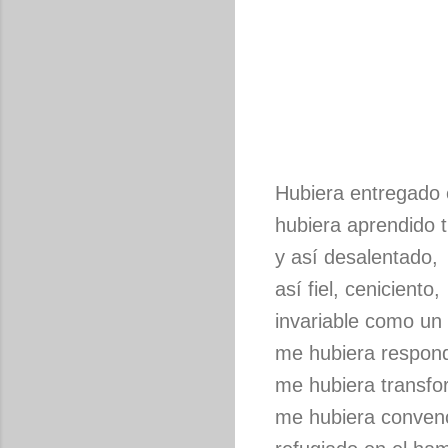
Hubiera entregado 
hubiera aprendido t
y así desalentado,
así fiel, ceniciento,
invariable como un 
me hubiera respond
me hubiera transf
me hubiera conven