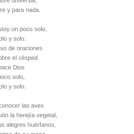
bre universal,
re y para nada.
toy un poco solo,
lo y solo.
aso de oraciones
obre el césped
nace Dios
poco solo,
lo y solo.
conocer las aves
ión la herejía vegetal,
us alegres huérfanos,