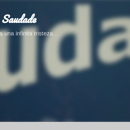
Ir al contenido principal
 Saudade
 una infinita tristeza...