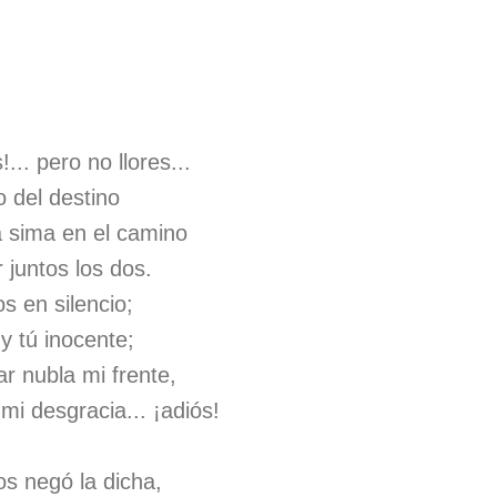
... pero no llores...
 del destino
 sima en el camino
juntos los dos.
 en silencio;
y tú inocente;
r nubla mi frente,
mi desgracia... ¡adiós!
os negó la dicha,