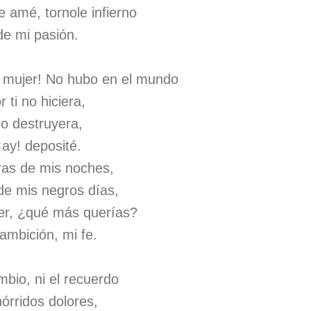
 amé, tornole infierno
de mi pasión.
 mujer! No hubo en el mundo
 ti no hiciera,
no destruyera,
¡ay! deposité.
ras de mis noches,
e mis negros días,
jer, ¿qué más querías?
 ambición, mi fe.
bio, ni el recuerdo
órridos dolores,