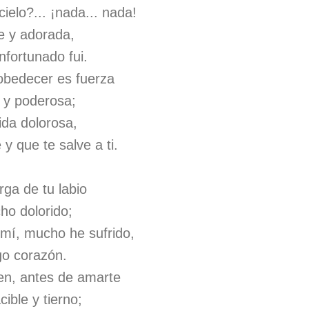
ielo?... ¡nada... nada!
le y adorada,
nfortunado fui.
obedecer es fuerza
e y poderosa;
ida dolorosa,
 que te salve a ti.
ga de tu labio
ho dolorido;
 mí, mucho he sufrido,
go corazón.
en, antes de amarte
cible y tierno;