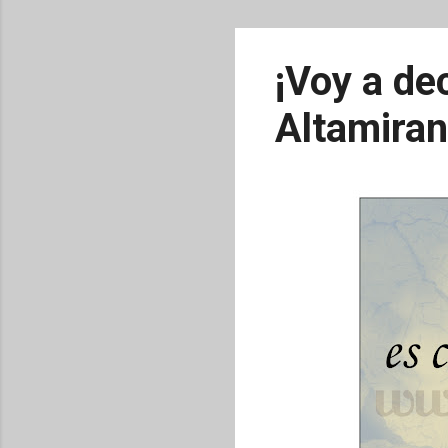
¡Voy a de
Altamira