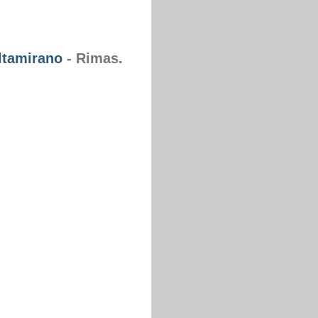
ltamirano
- Rimas.