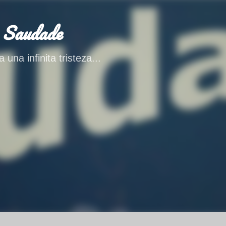
Ir al contenido principal
 Saudade
 una infinita tristeza...