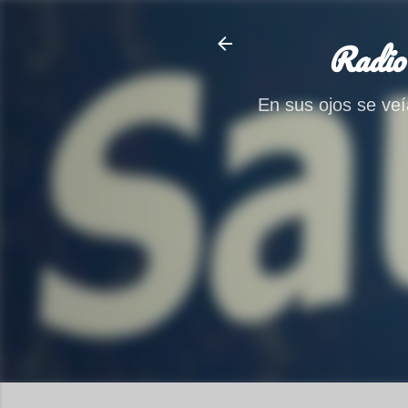
Radio
En sus ojos se veía