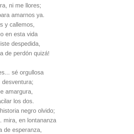
ra, ni me llores;
para amarnos ya.
s y callemos,
o en esta vida
riste despedida,
a de perdón quizá!
s... sé orgullosa
u desventura;
de amargura,
cilar los dos.
istoria negro olvido;
.. mira, en lontananza
ra de esperanza,