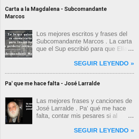
Carta a la Magdalena - Subcomandante
Marcos
Los mejores escritos y frases del
Subcomandante Marcos . La carta
que el Sup escribió para que Elías
Contreras le entregara, como si
SEGUIR LEYENDO »
propia fuera, a La Magdalena.
Magdalena: Te vi de madrugada.
Escondida o encerrada estabas en
Pa' que me hace falta - José Larralde
una torre de calendarios y
geografías absurdas que me
decían que no era bienvenido.
Las mejores frases y canciones de
Pero, apenas un momento, y te
José Larralde . Pa' qué me hace
asomaste entera, hermosa y
falta, contar mis pesares si al
desnuda de prejuicios, luchando a
bardo la vida me jugo de zurda, si
SEGUIR LEYENDO »
favor de este nadie que soy y
yo ya sabía que pa' la cinchada, ni
rescatándome de una noche ajena.
mancao de arriba, zafaba ni en