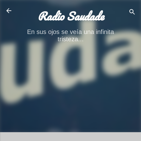
Ir al contenido principal
Radio Saudade
En sus ojos se veía una infinita
tristeza...