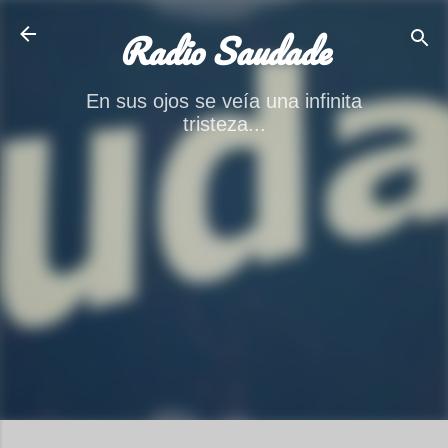
Ir al contenido principal
Radio Saudade
En sus ojos se veía una infinita
tristeza...