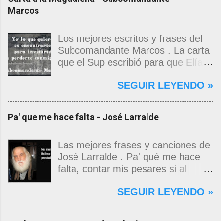
Marcos
Los mejores escritos y frases del
Subcomandante Marcos . La carta
que el Sup escribió para que Elías
Contreras le entregara, como si
SEGUIR LEYENDO »
propia fuera, a La Magdalena.
Magdalena: Te vi de madrugada.
Escondida o encerrada estabas en
Pa' que me hace falta - José Larralde
una torre de calendarios y
geografías absurdas que me
decían que no era bienvenido.
Las mejores frases y canciones de
Pero, apenas un momento, y te
José Larralde . Pa' qué me hace
asomaste entera, hermosa y
falta, contar mis pesares si al
desnuda de prejuicios, luchando a
bardo la vida me jugo de zurda, si
SEGUIR LEYENDO »
favor de este nadie que soy y
yo ya sabía que pa' la cinchada, ni
rescatándome de una noche ajena.
mancao de arriba, zafaba ni en
Yo me quedé temblando, aún lo
curda. Pa' qué me hace falta,