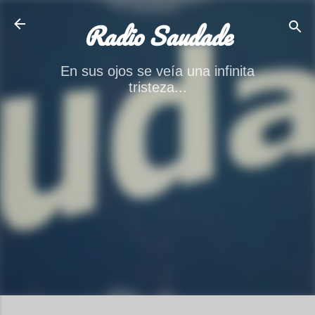
Ir al contenido principal
Radio Saudade
En sus ojos se veía una infinita
tristeza...