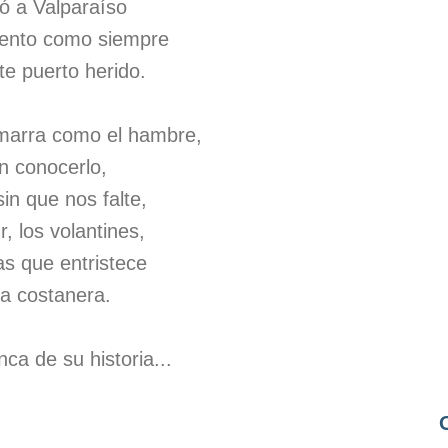
ó a Valparaíso
iento como siempre
te puerto herido.
amarra como el hambre,
in conocerlo,
in que nos falte,
r, los volantines,
as que entristece
la costanera.
ca de su historia...