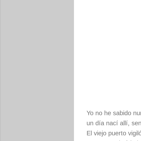
Yo no he sabido nun
un día nací allí, se
El viejo puerto vigil