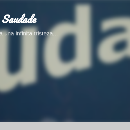
Ir al contenido principal
 Saudade
 una infinita tristeza...