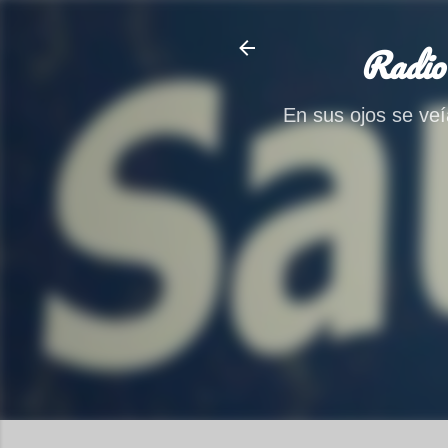
Radio
En sus ojos se veía