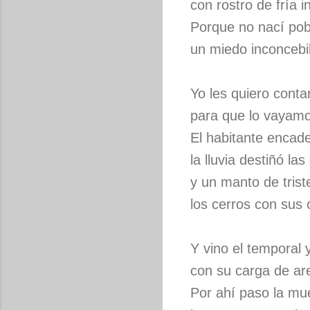
con rostro de fría i
Porque no nací pob
un miedo inconcebi
Yo les quiero conta
para que lo vayam
El habitante encade
la lluvia destiñó la
y un manto de trist
los cerros con sus 
Y vino el temporal y
con su carga de ar
Por ahí paso la mu