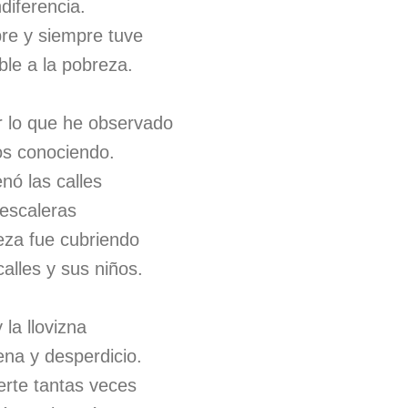
ndiferencia.
re y siempre tuve
ble a la pobreza.
r lo que he observado
os conociendo.
nó las calles
s escaleras
eza fue cubriendo
calles y sus niños.
 la llovizna
ena y desperdicio.
erte tantas veces