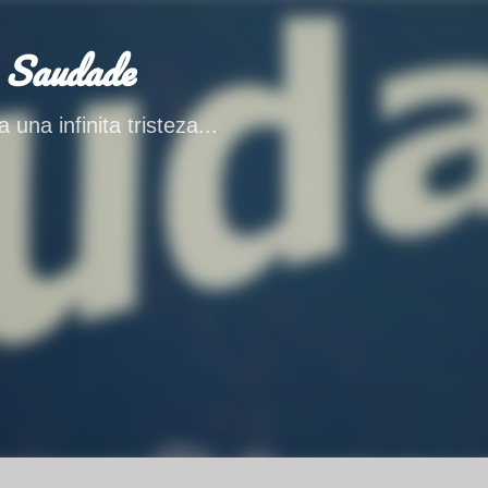
Ir al contenido principal
 Saudade
 una infinita tristeza...