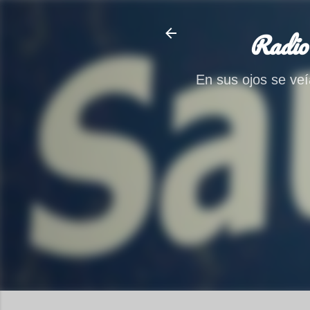
Radio
En sus ojos se veía