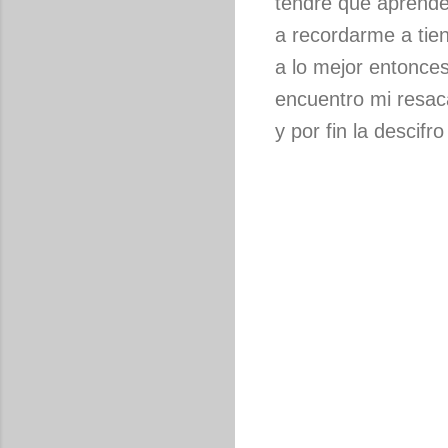
tendré que aprende
a recordarme a tie
a lo mejor entonce
encuentro mi resac
y por fin la descifro