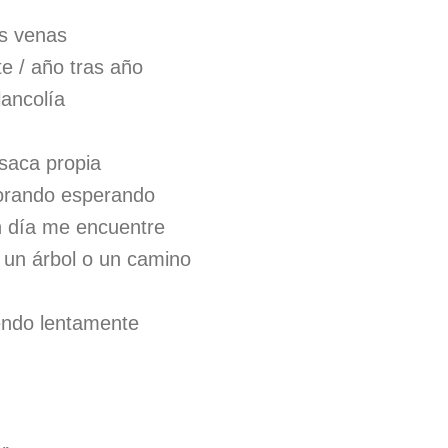
s venas
te / año tras año
lancolía
saca propia
norando esperando
n día me encuentre
un árbol o un camino
endo lentamente