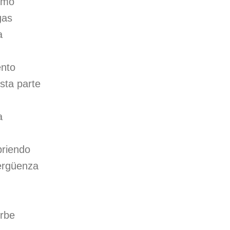
smo
gas
a
ento
sta parte
a
briendo
ergüenza
erbe