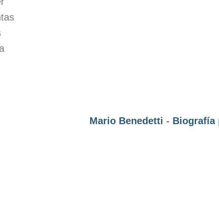
r
ntas
s
a
Mario Benedetti
-
Biografía