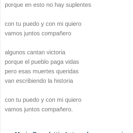
porque en esto no hay suplentes
con tu puedo y con mi quiero
vamos juntos compañero
algunos cantan victoria
porque el pueblo paga vidas
pero esas muertes queridas
van escribiendo la historia
con tu puedo y con mi quiero
vamos juntos compañero.