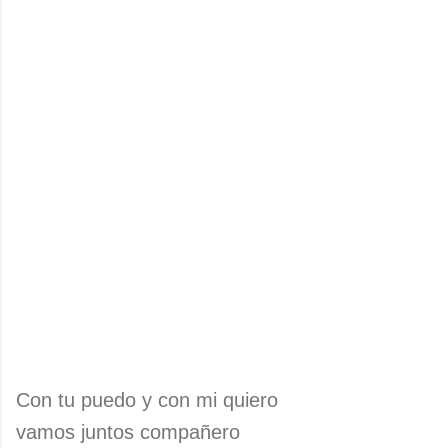
Con tu puedo y con mi quiero
vamos juntos compañero