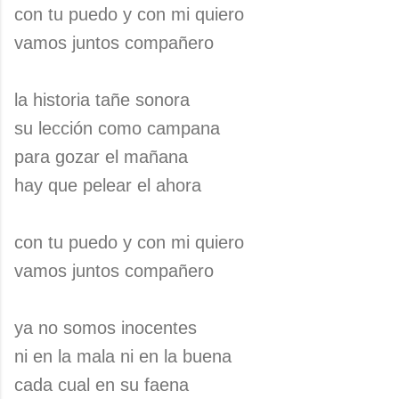
con tu puedo y con mi quiero
vamos juntos compañero
la historia tañe sonora
su lección como campana
para gozar el mañana
hay que pelear el ahora
con tu puedo y con mi quiero
vamos juntos compañero
ya no somos inocentes
ni en la mala ni en la buena
cada cual en su faena