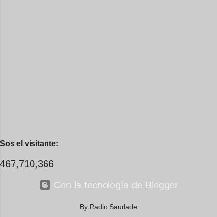
aunque pase noches observando
los que queremos? Amar con
el cielo, aunque vea luces, se me
alguien/ vaya cosa buena. Mario
aciega el alma. Ni falta que me
Benedetti
hace, lo que me hace falta, ya ni
me recuerdo pa' que nace e...
Sos el visitante:
467,710,366
Con la tecnología de Blogger
By Radio Saudade