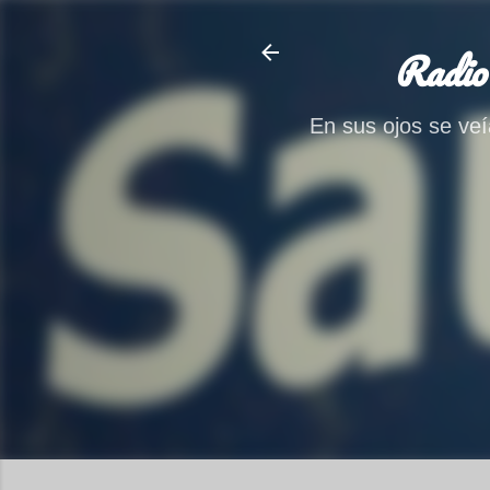
Radio
En sus ojos se veía