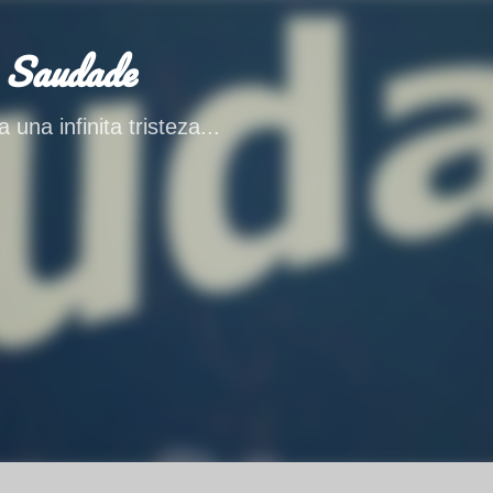
Ir al contenido principal
 Saudade
 una infinita tristeza...