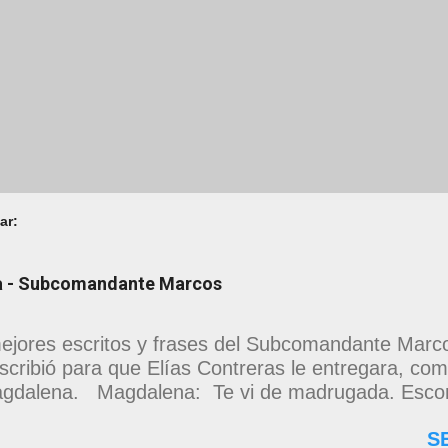
ar:
na - Subcomandante Marcos
ejores escritos y frases del Subcomandante Marcos
scribió para que Elías Contreras le entregara, como
gdalena. Magdalena: Te vi de madrugada. Escon
as en una torre de calendarios y geografías absu
S
o era bienvenido. Pero, apenas un momento, y te