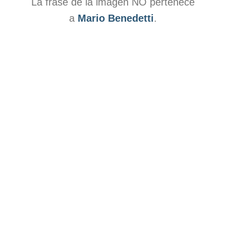
La frase de la imagen NO pertenece
a
Mario Benedetti
.