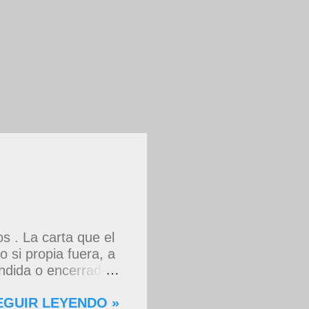
 . La carta que el
 si propia fuera, a
dida o encerrada
rdas que me decían
EGUIR LEYENDO »
 asomaste entera,