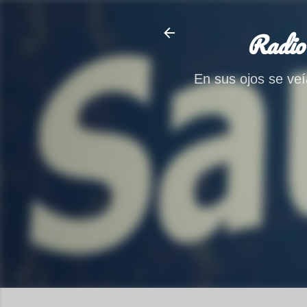
Radio
En sus ojos se veía