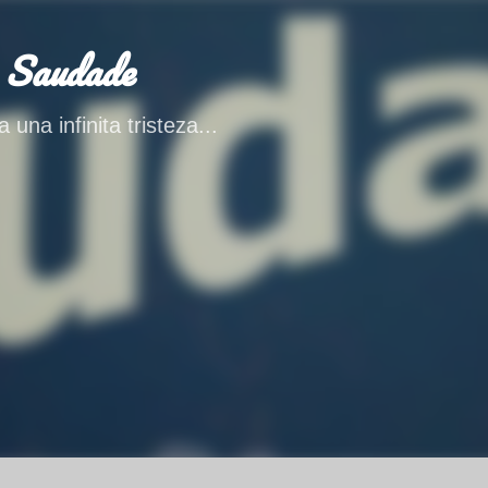
Ir al contenido principal
 Saudade
 una infinita tristeza...