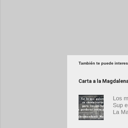
También te puede interes
Carta a la Magdale
Los m
Sup e
La Ma
estab
que n