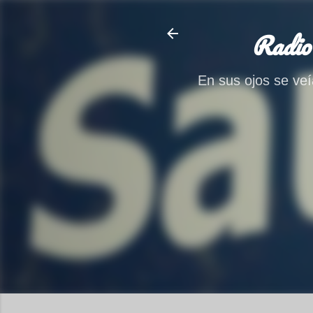
Radio
En sus ojos se veía