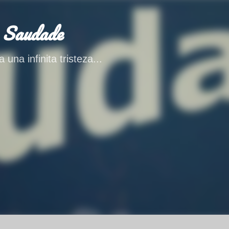
Ir al contenido principal
 Saudade
 una infinita tristeza...