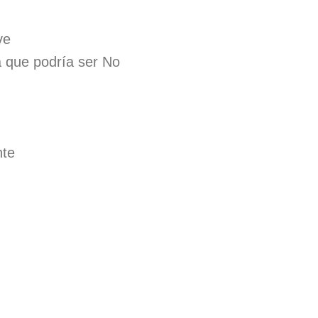
ve
a que podría ser No
nte