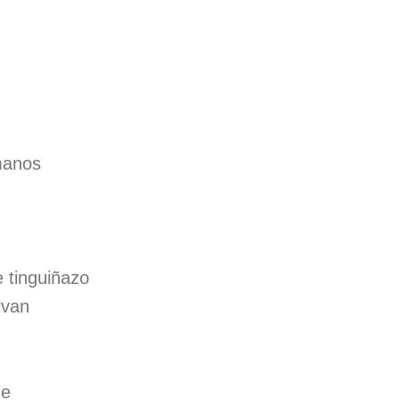
manos
 tinguiñazo
lvan
me