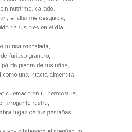
 sin nutrirme, callado,
an, el alba me desquicia,
ido de tus pies en el día.
 tu risa resbalada,
de furioso granero,
pálida piedra de tus uñas,
el como una intacta almendra.
ayo quemado en tu hermosura,
el arrogante rostro,
mbra fugaz de tus pestañas
 y voy olfateando el crepúsculo