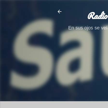
Radio
En sus ojos se veía