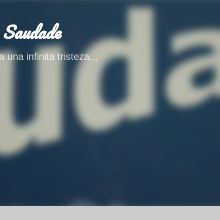
Ir al contenido principal
 Saudade
 una infinita tristeza...