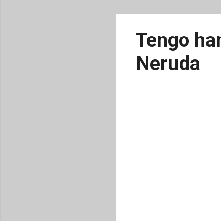
Tengo ham
Neruda