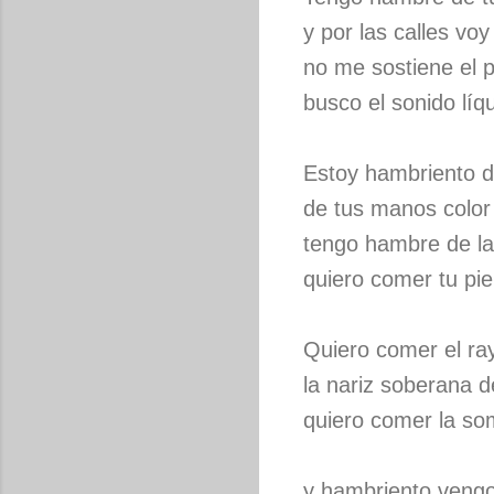
y por las calles voy
no me sostiene el p
busco el sonido líqu
Estoy hambriento de
de tus manos color 
tengo hambre de la 
quiero comer tu pi
Quiero comer el r
la nariz soberana d
quiero comer la so
y hambriento vengo