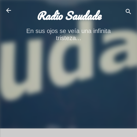
Ir al contenido principal
Radio Saudade
En sus ojos se veía una infinita
tristeza...