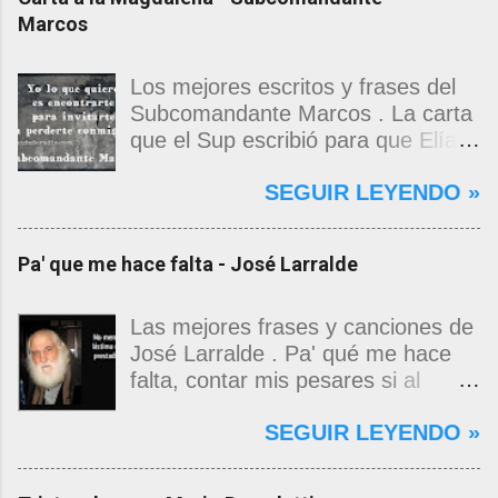
Marcos
Los mejores escritos y frases del
Subcomandante Marcos . La carta
que el Sup escribió para que Elías
Contreras le entregara, como si
SEGUIR LEYENDO »
propia fuera, a La Magdalena.
Magdalena: Te vi de madrugada.
Escondida o encerrada estabas en
Pa' que me hace falta - José Larralde
una torre de calendarios y
geografías absurdas que me
decían que no era bienvenido.
Las mejores frases y canciones de
Pero, apenas un momento, y te
José Larralde . Pa' qué me hace
asomaste entera, hermosa y
falta, contar mis pesares si al
desnuda de prejuicios, luchando a
bardo la vida me jugo de zurda, si
SEGUIR LEYENDO »
favor de este nadie que soy y
yo ya sabía que pa' la cinchada, ni
rescatándome de una noche ajena.
mancao de arriba, zafaba ni en
Yo me quedé temblando, aún lo
curda. Pa' qué me hace falta,