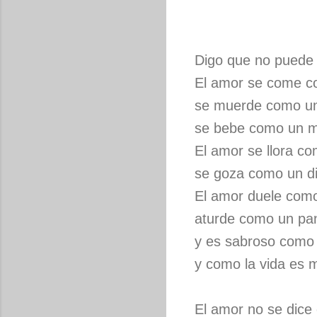
Digo que no puede 
El amor se come c
se muerde como un
se bebe como un m
El amor se llora c
se goza como un di
El amor duele como
aturde como un pan
y es sabroso como 
y como la vida es m
El amor no se dice