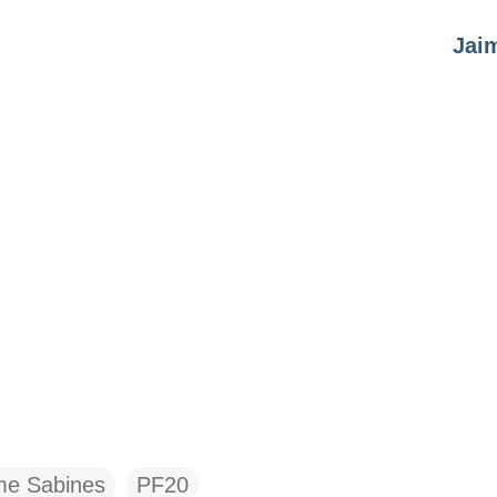
Jai
me Sabines
PF20