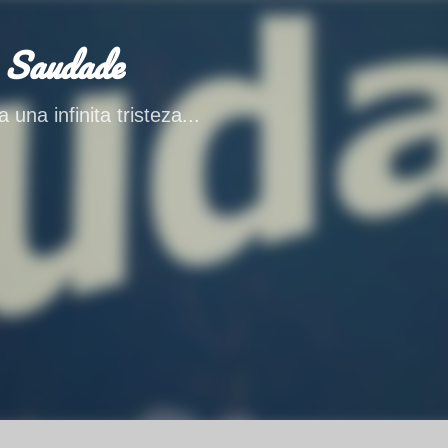
Ir al contenido principal
 Saudade
 una infinita tristeza...