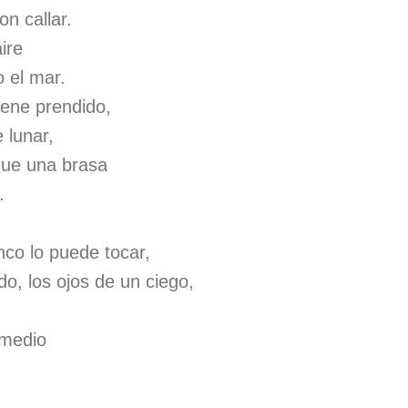
on callar.
aire
 el mar.
iene prendido,
 lunar,
que una brasa
.
co lo puede tocar,
o, los ojos de un ciego,
emedio