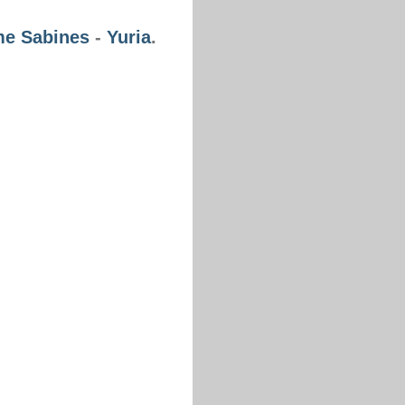
me Sabines
-
Yuria
.