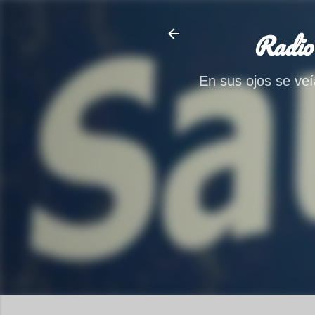
Radio
En sus ojos se veía