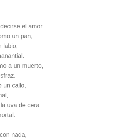
decirse el amor.
omo un pan,
 labio,
anantial.
omo a un muerto,
sfraz.
 un callo,
al,
la uva de cera
ortal.
 con nada,