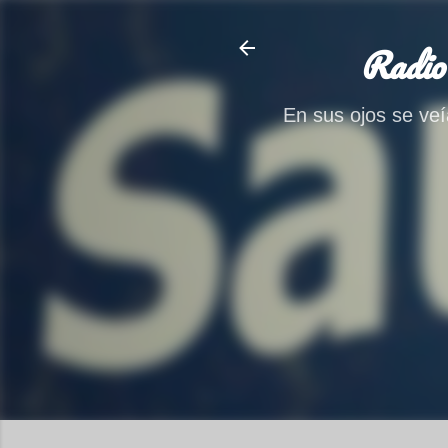
Radio
En sus ojos se veía