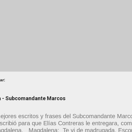
ar:
na - Subcomandante Marcos
ejores escritos y frases del Subcomandante Marcos
scribió para que Elías Contreras le entregara, como
gdalena. Magdalena: Te vi de madrugada. Escon