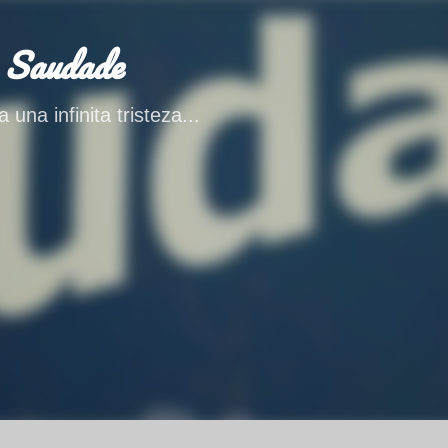
Ir al contenido principal
 Saudade
 una infinita tristeza...