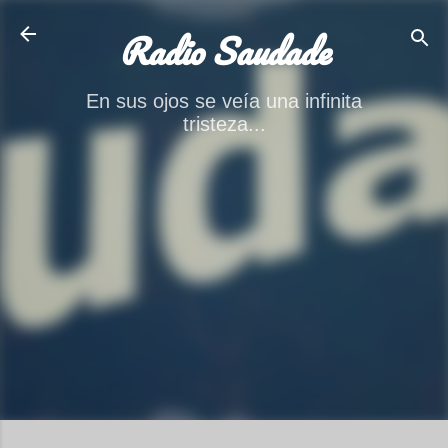
Ir al contenido principal
Radio Saudade
En sus ojos se veía una infinita
tristeza...