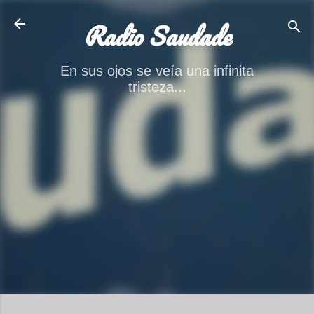
Ir al contenido principal
Radio Saudade
En sus ojos se veía una infinita
tristeza...