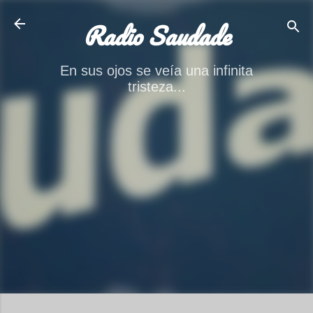
Ir al contenido principal
Radio Saudade
En sus ojos se veía una infinita
tristeza...