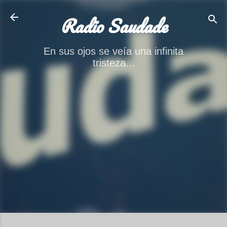
Ir al contenido principal
Radio Saudade
En sus ojos se veía una infinita
tristeza...