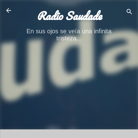
Ir al contenido principal
Radio Saudade
En sus ojos se veía una infinita
tristeza...