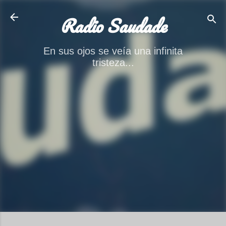
Ir al contenido principal
Radio Saudade
En sus ojos se veía una infinita
tristeza...