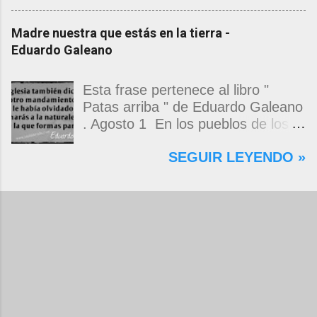
rescatándome de una noche ajena.
mancao de arriba, zafaba ni en
Yo me quedé temblando, aún lo
curda. Pa' qué me hace falta,
Madre nuestra que estás en la tierra -
estoy. Deslumbrado todavía, en los
masticar el freno, si al fin se
Eduardo Galeano
pasos que siguieron y dimos
termina de cabeza gacha,
juntos, lo que antes entró por la
soportando el peso de toda una
mirada, suavemente se llegó a mi
vida, garroneando el sueño de
Esta frase pertenece al libro "
pecho por camino desconocido.
cortar la racha. Pa' qué me hace
Patas arriba " de Eduardo Galeano
Te vi, y yo pensé que eso me
falta comprar la esperanza, que
. Agosto 1 En los pueblos de los
bastaría, que tu imagen sería
muestra de oferta, la figura flaca,
andes, la madre tierra, la
SEGUIR LEYENDO »
suficiente para tomar fuerza y
del escaparate remendao,
Pachamama, celebra hoy su fiesta
alejarme para que, cuando el
cachuzo, si el que te la vende te
grande. Bailan y cantan sus hijos,
tiempo pidiera cuentas, el saldo
aprieta y te atraca. Pa' qué me
en esta jornada inacabable, y van
fuera apenas un recuerdo de la
hace falta un chapiao de plata, si
convidando a la tierra un bocado
tormenta que por cabellos llevas,
no tengo un burro pa' ensillar
de cada uno de los manjares de
el collar de besos que imaginé
mañana y aunque me regalen el
maíz y un sorbito de cada uno de
para tu cuello. Pero no, no fue
mejor caballo, ni me queda tiempo,
los tragos fuertes que les mojan la
su...
ni me quedan ganas. Ya ni me
alegría. Y al final, le piden perdón
hace falta, rumbiarlo al destino, si
por tanto daño, tierra saqueada,
ya ni siquiera rumbeo la mirada, y
tierra envenenada, y le suplican