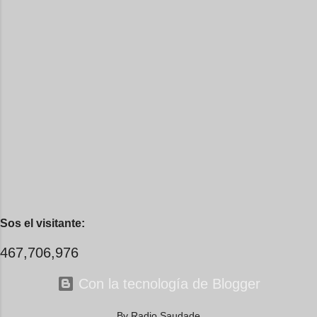
aunque pase noches observando
que no los castigue con
el cielo, aunque vea luces, se me
terremotos, heladas, sequías,
aciega el alma. Ni falta que me
inundaciones y otras furias. Ésta
hace, lo que me hace falta, ya ni
es la fe más antigua de las
me recuerdo pa' que nace e...
Américas. Así saludan a la madre,
en Chiapas, los mayas tojolabales:
Vos nos das frijoles, que bien
sabrosos son con chile, con tortilla.
Maíz nos das, y buen café. Madre
querida, cuidanos bien, bien. Y que
jamás se nos ocurra venderte a
vos. Ella no habita el Cielo. Vive
en las profundidades del mundo, y
Sos el visitante:
allí nos espera: la tierra ...
467,706,976
Con la tecnología de Blogger
By Radio Saudade