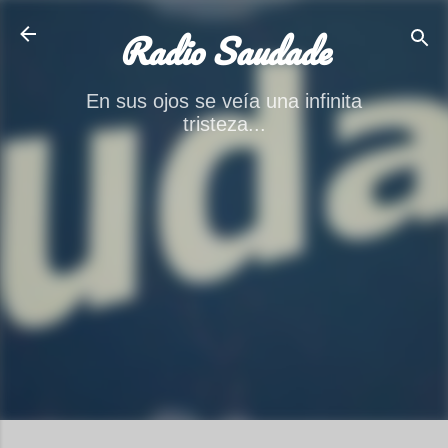
Ir al contenido principal
Radio Saudade
En sus ojos se veía una infinita
tristeza...