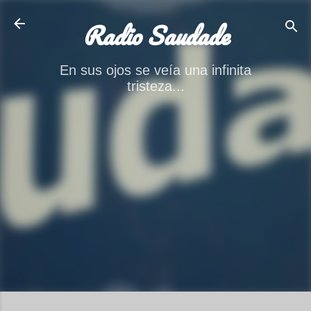
Ir al contenido principal
Radio Saudade
En sus ojos se veía una infinita
tristeza...