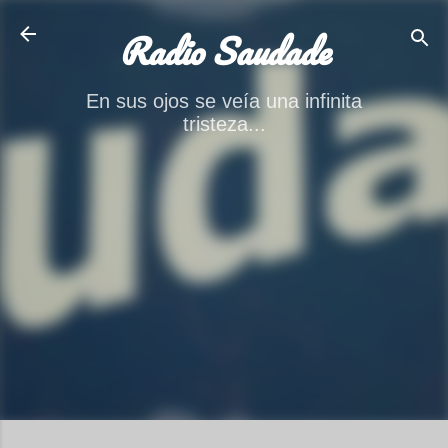
Ir al contenido principal
Radio Saudade
En sus ojos se veía una infinita
tristeza...