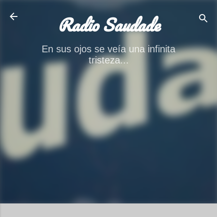
Ir al contenido principal
Radio Saudade
En sus ojos se veía una infinita
tristeza...