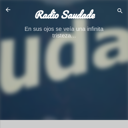
Ir al contenido principal
Radio Saudade
En sus ojos se veía una infinita
tristeza...