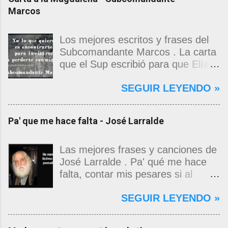
Marcos
Los mejores escritos y frases del
Subcomandante Marcos . La carta
que el Sup escribió para que Elías
Contreras le entregara, como si
SEGUIR LEYENDO »
propia fuera, a La Magdalena.
Magdalena: Te vi de madrugada.
Escondida o encerrada estabas en
Pa' que me hace falta - José Larralde
una torre de calendarios y
geografías absurdas que me
decían que no era bienvenido.
Las mejores frases y canciones de
Pero, apenas un momento, y te
José Larralde . Pa' qué me hace
asomaste entera, hermosa y
falta, contar mis pesares si al
desnuda de prejuicios, luchando a
bardo la vida me jugo de zurda, si
SEGUIR LEYENDO »
favor de este nadie que soy y
yo ya sabía que pa' la cinchada, ni
rescatándome de una noche ajena.
mancao de arriba, zafaba ni en
Yo me quedé temblando, aún lo
curda. Pa' qué me hace falta,