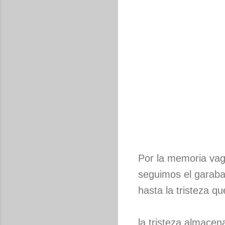
Por la memoria va
seguimos el garabat
hasta la tristeza q
la tristeza almacen