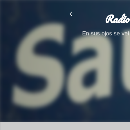
Radio
En sus ojos se veía