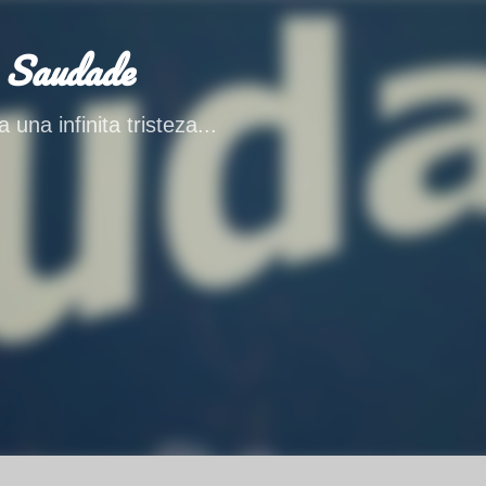
Ir al contenido principal
 Saudade
 una infinita tristeza...