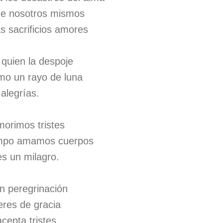
 de nosotros mismos
 sacrificios amores
 quien la despoje
mo un rayo de luna
 alegrías.
morimos tristes
iempo amamos cuerpos
es un milagro.
n peregrinación
 eres de gracia
cepta tristes.