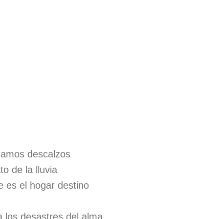
gamos descalzos
o de la lluvia
ue es el hogar destino
a los desastres del alma